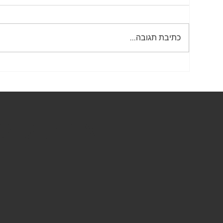
שלטי נגישות
כתיבת תגובה...
תמרור 431 – אין 
יצירת קש