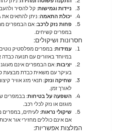
התקנה פשוטה ומהירה
: ניתן לה
ניידות וגמישות
: קל להסיר ולהעב
יכולת התאמה
: ניתן להתאים את 
פחות נזק לרכב
: אם הבמפרים מתו
במפרים קשיחים.
חסרונות ושיקולים:
עמידות
: במפרים מפלסטיק נוטים
במיוחד באזורים עם תנועה כבדה א
יציבות
: אם הבמפרים אינם מעוגני
בעיקר עם משאית כבדת מבצעת סי
שחיקה ונזק
: תנאי מזג אוויר קיצ
לאורך זמן.
השפעה על בטיחות
: בבמפרים שא
מוגזם או נזק לכלי רכב.
שיקולי נראות
: לעיתים, במפרים מ
אם אינם כוללים מחזירי אור איכותי
המלצות אפשריות: