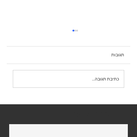
תגובות
תמרור 431 – אין פניית פרסה
כתיבת תגובה...
יצירת קשר