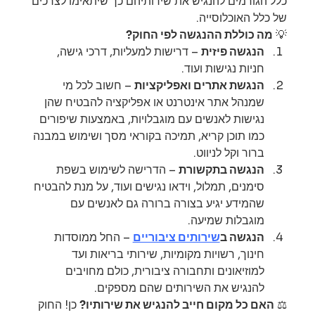
כלל הגורמים להנגיש את שירותיהם כך שיתאימו לצרכים 
של כלל האוכלוסייה.
💡 
מה כוללת ההנגשה לפי החוק?
הנגשה פיזית
 – דרישות למעליות, דרכי גישה, 
חניות נגישות ועוד.
הנגשת אתרים ואפליקציות
 – חשוב לכל מי 
שמנהל אתר אינטרנט או אפליקציה להבטיח שהן 
נגישות לאנשים עם מוגבלויות, באמצעות שיפורים 
כמו תוכן קריא, תמיכה בקוראי מסך ושימוש במבנה 
ברור וקל לניווט.
הנגשה בתקשורת
 – הדרישה לשימוש בשפת 
סימנים, תמלול, וידאו נגישים ועוד, על מנת להבטיח 
שהמידע יגיע בצורה ברורה גם לאנשים עם 
מוגבלות שמיעה.
הנגשה ב
שירותים ציבוריים
 – החל ממוסדות 
חינוך, רשויות מקומיות, שירותי בריאות ועד 
למוזיאונים ותחבורה ציבורית, כולם מחויבים 
להנגיש את השירותים שהם מספקים.
⚖️ 
האם כל מקום חייב להנגיש את שירותיו?
 כן! החוק 