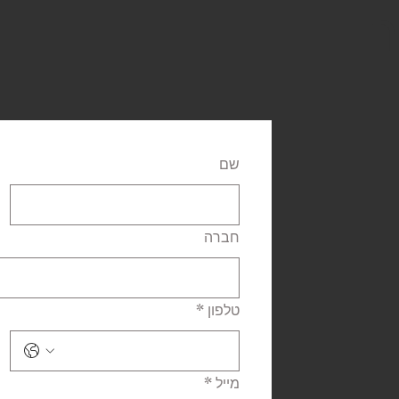
ר
שם
חברה
טלפון
*
מייל
*