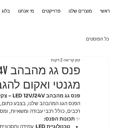
ראשי
מוצרים שלנו
פרוייקטים
מי אנחנו
בלוג
כל הפוסטים
זמן קריאה 2 דקות
מגנטי ואקום להג
פנס גג מהבהב LED 12V/24V – צקלקה כתום מגנטי ואקום להגברת בטיחות בדרכים
הפנס הגג המהבהב שלנו, בצבע כתום, א
רכבים, כולל רכבי עבודה ומשאיות, ומס
✨ 
תכונות הפנס:
טכנולוגיית LED
: עמידה וחסכונית