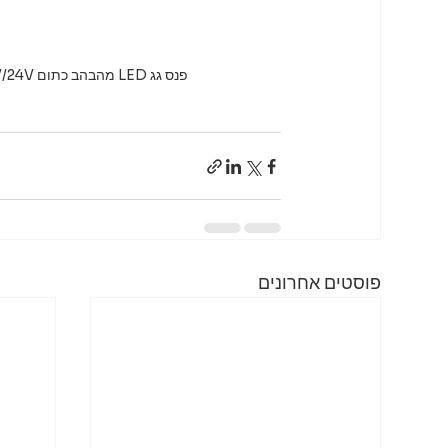
פנס גג LED מהבהב כתום 12V/24V עם מגנט ואקום – פתרון נגישות בולט לרכבי עבודה ומשאיות
פוסטים אחרונים