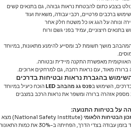
ולט בצבע כתום להבטחת נראות גבוהה, גם בתנאים קשים
שימוש ברכבים פרטיים, רכבי עבודה, משאיות ועוד
רה ונוחה על הגג או כל משטח חלק אחר
ש בתנאים חיצוניים, עמיד בפני גשם ורוח
המהבהב מושך תשומת לב ומסייע להימנע מתאונות, במיוחד 
וסים.
האווקומית מאפשרת התקנה מיידית ובטוחה.
ברורה מאוד, עם נראות רחבה, גם למרחקים ארוכים.
דרכים, השימוש ב
פנס גג מהבהב LED
 הוכח כיעיל במיוחד 
מספק אזהרה ברורה ומשפר את נראות הרכב במצבים 
ה על בטיחות התנועה:
 (National Safety Institute) מצא 
כי נראות גבוהה של רכבים, במיוחד בזמן עבודה בצדי הדרך, הפחיתה ב-30% את כמות התאו