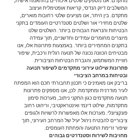
מתקדם. אנו מספקים שלטים איכותיים בהתאמה אישית, 
המשלבים דיוק הנדסי, קריאות אופטימלית ועיצוב 
מתקדם. בין היתר, אנו מציעים שלטי רחובות מוארים, 
שלטים מחזירי אור ושלטים סטנדרטיים העומדים בתקני 
הבטיחות והנראות הגבוהים ביותר. השלטים שלנו 
מיוצרים מחומרים עמידים וחדשניים, תוך עמידה 
בתקנים המחמירים ביותר. באמצעות פתרונות אלו, אנו 
מבטיחים הכוונה נכונה של תנועה רגלית ורכבית, שיפור 
חוויית המשתמש, והגברת הבטיחות הציבורית.
פתרונות שילוט עירוני מתקדמים לשיפור תנועה 
ובטיחות במרחב הציבורי
בריבק אנו מאמינים כי תכנון תחבורתי חכם הוא המפתח 
לעיר מודרנית ומתקדמת. לכן, אנו מספקים פתרונות 
תנועה מתקדמים כגון התקני ניתוב, מערכות סימון 
מתקדמות, שילוט דינמי ואינטראקטיבי, וריהוט רחוב 
פונקציונלי. מערכות אלו מאפשרות לרשויות ולגופים 
ציבוריים להבטיח ניהול יעיל של המרחב העירוני, תוך 
שיפור זרימת התנועה והפחתת העומסים.
מחויבות לשירות וסטנדרטים גבוהים