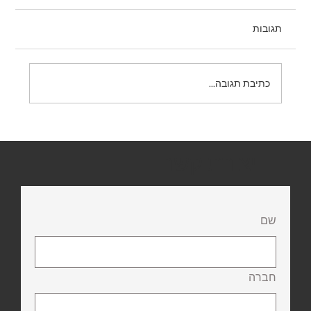
תגובות
תמרור 431 – אין פניית פרסה
כתיבת תגובה...
יצירת קשר
שם
חברה