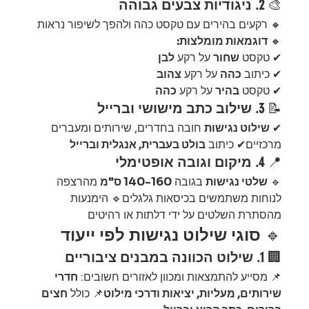
🎨 
2. ניגודיות צבעים גבוהה
🔸 רקעים בהירים עם טקסט כהה ולהפך לשיפור נראות
🔸 
דוגמאות מומלצות:
✔ טקסט 
שחור
 על רקע 
לבן
✔ כיתוב 
כהה
 על רקע 
צהוב
✔ טקסט 
בהיר
 על רקע 
כהה
📝 
3. שילוב כתב מישושי וברייל
✔ 
שילוט נגישות
 חובה בחדרים, שירותים ומעברים 
מרכזיים✔ כיתוב 
בולט בעברית, אנגלית וברייל
📍 
4. מיקום וגובה אופטימלי
🔹 
שלטי נגישות
 בגובה 
140-160 ס"מ
 מהרצפה 
לנוחות משתמשים בכיסאות גלגלים🔹 הימנעות 
מהסתרת השלטים על ידי דלתות או רהיטים
🔹 
סוגי שילוט נגישות לפי ייעוד
🏢 
1. שילוט הכוונה במבנים ציבוריים
📌 מסייע להתמצאות ומכוון לאזורים חשובים: 
חדרי 
שירותים, מעליות, יציאות ודרכי מילוט
📌 כולל 
חצים 