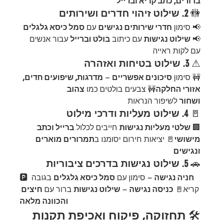
ברורים, כתב קריא וברייל
🚻 
2. שילוט זיהוי חדרים ושירותים
📢 סימון 
חדרי שירותים נגישים
 עם 
סמל כיסא גלגלים
📢 
שילוט נגישות
 עם כיתוב 
בולט וברייל
 עבור אנשים 
עם לקות ראייה
⚠ 
3. שילוט בטיחות ואזהרה
🚧 סימון 
סיכונים אפשריים
 – 
מדרגות, שיפועים חדים, 
אזורי החלקה
🚧 צבעים בולטים כמו 
צהוב 
ושחור
 לשיפור הנראות
🚪 
4. שילוט מעליות ודרכי מילוט
🏢 
שלטי מעליות נגישות
 חייבים לכלול 
ברייל וכתב 
מישושי
🚪 יציאות חירום יסומנו ב
תמרורים מוארים 
ונגישים
🚗 
5. שילוט נגישות בדרכים ציבוריות
חניה נגישה
 – סימון עם 
סמל כיסא גלגלים
 בגובה 
🅿️ 
קריא🚪 
כניסה נגישה
 – 
שילוט נגישות
 ברור עם 
חיצים 
והכוונה מלאה
🛠️ 
תחזוקה, פיקוח ואכיפת תקנות 