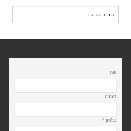
תמרור 431 – אין פניית פרסה
כתיבת תגובה...
יצירת קשר
שם
חברה
טלפון
*