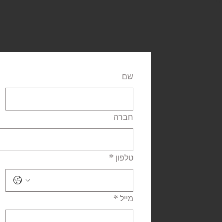
ר
שם
חברה
טלפון
*
מייל
*