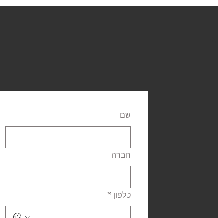
ר
שם
חברה
טלפון
*