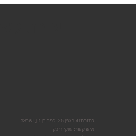
יצירת קש
כתובתנו:
הגפן 25, כפר בן נון, ישראל
איש קשר:
שוקי ריבק