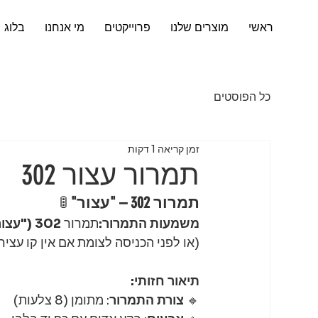
ראשי
מוצרים שלנו
פרוייקטים
מי אנחנו
בלוג
כל הפוסטים
זמן קריאה 1 דקות
תמרור עצור 302
תמרור 302 – "עצור"
 🚦
משמעות התמרור:
תמרור 
302 ("עצור")
(או לפני הכניסה לצומת אם אין קו עציר
תיאור חזותי:
🔹 
צורת התמרור
: מתומן (8 צלעות)