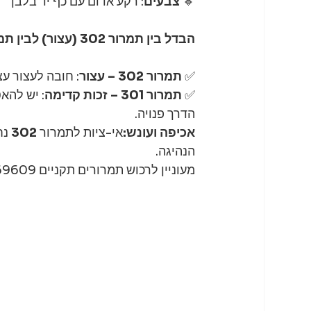
🔹 
צבעים
: רקע אדום עם כף יד בלבן
הבדל בין תמרור 302 (עצור) לבין תמרור 301 (זכות קדימה):
✅ 
תמרור 302 – עצור
: חובה לעצור ע
✅ 
תמרור 301 – זכות קדימה
: יש להא
הדרך פנויה.
אכיפה ועונש:
אי-ציות לתמרור 
302
 נ
הנהיגה.
מעוניין לרכוש תמרורים תקניים 054-7669609