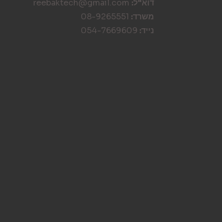
דוא"ל:
reebaktech@gmail.com
משרד:
08-9265551
נייד:
054-7669609