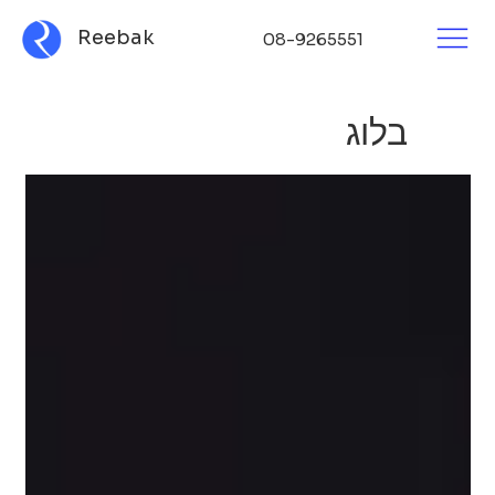
Reebak
08-9265551
בלוג