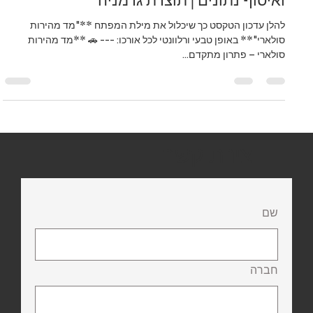
מד מהירות סולארי חכם | שליטה מרחוק
ואיסוף נתונים | תוצרת גרמניה
להלן עדכון הטקסט כך שיכלול את מילת המפתח **"מד מהירות
סולארי"** באופן טבעי ורלוונטי לכל אורכו: --- 🚗 **מד מהירות
סולארי – פתרון מתקדם...
יצירת קשר
שם
חברה