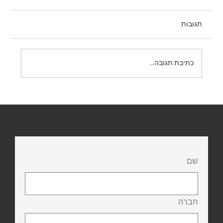
תגובות
תמרור 431 – אין פניית פרסה
כתיבת תגובה...
יצירת קשר
שם
חברה