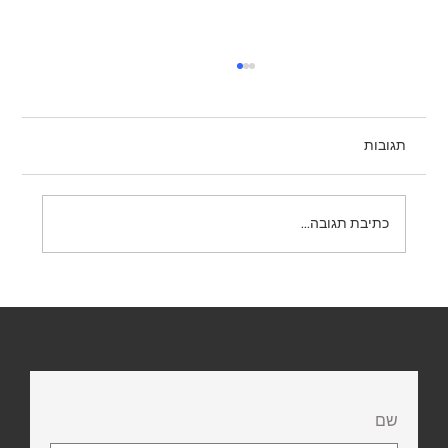
תגובות
תמרור 431 – אין פניית פרסה
כתיבת תגובה...
יצירת קשר
שם