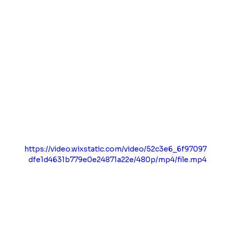
https://video.wixstatic.com/video/52c3e6_6f97097
dfe1d4631b779e0e24871a22e/480p/mp4/file.mp4